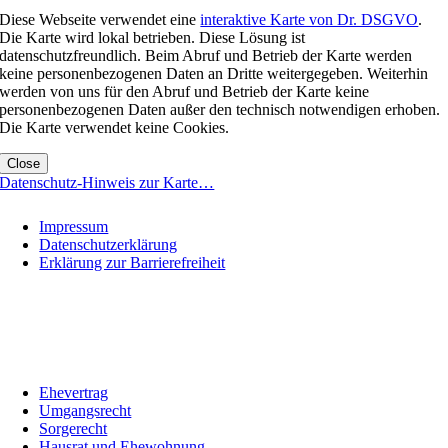
Diese Webseite verwendet eine
interaktive Karte von Dr. DSGVO
.
Die Karte wird lokal betrieben. Diese Lösung ist
datenschutzfreundlich. Beim Abruf und Betrieb der Karte werden
keine personenbezogenen Daten an Dritte weitergegeben. Weiterhin
werden von uns für den Abruf und Betrieb der Karte keine
personenbezogenen Daten außer den technisch notwendigen erhoben.
Die Karte verwendet keine Cookies.
Close
Datenschutz-Hinweis zur Karte…
Impressum
Datenschutzerklärung
Erklärung zur Barrierefreiheit
© Metzger Familienrecht 2026
Auszug aus unseren Leistungen im Familienrecht
Göppingen:
Ehevertrag
Umgangsrecht
Sorgerecht
Hausrat und Ehewohnung