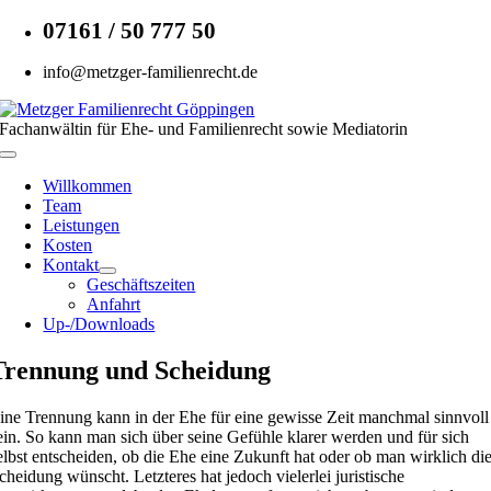
Zum
07161 / 50 777 50
Inhalt
springen
info@metzger-familienrecht.de
Fachanwältin für Ehe- und Familienrecht sowie Mediatorin
Toggle
Navigation
Willkommen
Team
Leistungen
Kosten
Kontakt
Geschäftszeiten
Anfahrt
Up-/Downloads
Trennung und Scheidung
ine Trennung kann in der Ehe für eine gewisse Zeit manchmal sinnvoll
ein. So kann man sich über seine Gefühle klarer werden und für sich
elbst entscheiden, ob die Ehe eine Zukunft hat oder ob man wirklich di
cheidung wünscht. Letzteres hat jedoch vielerlei juristische