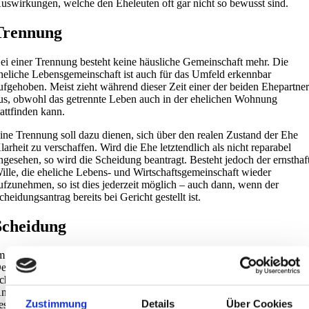
uswirkungen, welche den Eheleuten oft gar nicht so bewusst sind.
Trennung
ei einer Trennung besteht keine häusliche Gemeinschaft mehr. Die
heliche Lebensgemeinschaft ist auch für das Umfeld erkennbar
ufgehoben. Meist zieht während dieser Zeit einer der beiden Ehepartne
us, obwohl das getrennte Leben auch in der ehelichen Wohnung
tattfinden kann.
ine Trennung soll dazu dienen, sich über den realen Zustand der Ehe
larheit zu verschaffen. Wird die Ehe letztendlich als nicht reparabel
ngesehen, so wird die Scheidung beantragt. Besteht jedoch der ernsthaf
ille, die eheliche Lebens- und Wirtschaftsgemeinschaft wieder
ufzunehmen, so ist dies jederzeit möglich – auch dann, wenn der
cheidungsantrag bereits bei Gericht gestellt ist.
Scheidung
m Gegensatz zur Trennungszeit besteht für ein Scheidungsverfahren in
eutschland Anwaltszwang. Dies gilt sowohl für die Einreichung des
cheidungsantrags beim zuständigen Familiengericht als auch für die
ntragstellung zum Unterhalt oder zum Verzicht auf die Durchführung
Zustimmung
Details
Über Cookies
es Versorgungsausgleichs oder aber, wenn man sich gegen die vom